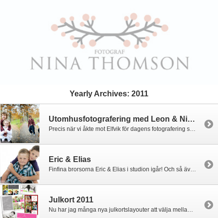
Yearly Archives:
2011
Utomhusfotografering med Leon & Nikki
Precis när vi åkte mot Elfvik för dagens fotografering så började det regna. Men vi hade tur för när vi kom fram hade det slutat 🙂 En mysig men dock lite kall plåtning i höstens vackra färger!
Eric & Elias
Finfina brorsorna Eric & Elias i studion igår! Och så även hela söta familjen 🙂 Familjebilder är otroligt kul att ha och ni vet ju, att man alla hamnar på samma bild brukar vara ganska så sällan 😉
Julkort 2011
Nu har jag många nya julkortslayouter att välja mellan, här nedan ser ni några. Titta gärna på våra exempel i studion vid er fotografering eller så kontaktar ni mig för att få en översikts-PDF. Det går bra att använda bilder från eran fotografering eller bilder ni tagit själva. Julkortspriser 2011 10×15 cm – 20 kr/st […]