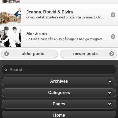
Jeanna, Botvid & Elvira
Oj vad det skrattades i studion igår när Jeanna, Botvid och Elvira kom hela vägen från Uppsala för att fotograferas! Ett riktigt skrattkalas blandat med lite bus bjöd syskonen på! Och som ni ser, när man skrattar mycket orkar man inte alltid titta in i kameran 😉
Mor & son
En liten tjuvkik från en av gårdagens härliga fotograferingar!
older posts
newer posts
Archives
Categories
Pages
Home