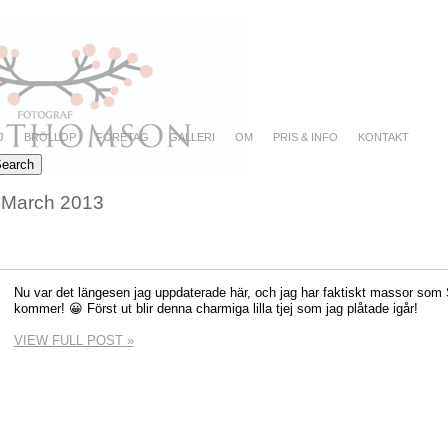
J
BRÖLLOP
FÖRETAG
GALLERI
OM
PRIS & INFO
KONTAKT
:
March 2013
Nu var det längesen jag uppdaterade här, och jag har faktiskt massor som
kommer! 😀 Först ut blir denna charmiga lilla tjej som jag plåtade igår!
VIEW FULL POST »