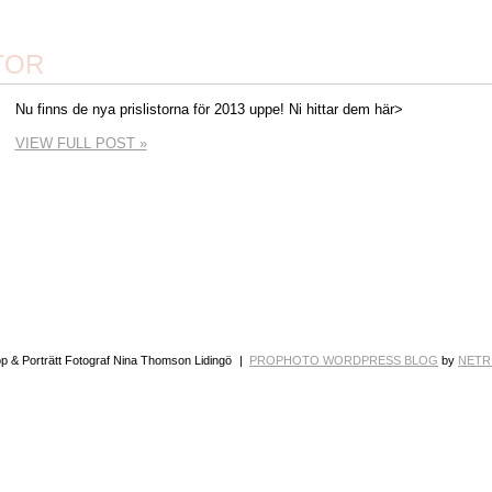
TOR
Nu finns de nya prislistorna för 2013 uppe! Ni hittar dem här>
VIEW FULL POST »
op & Porträtt Fotograf Nina Thomson Lidingö
|
PROPHOTO WORDPRESS BLOG
by
NETR