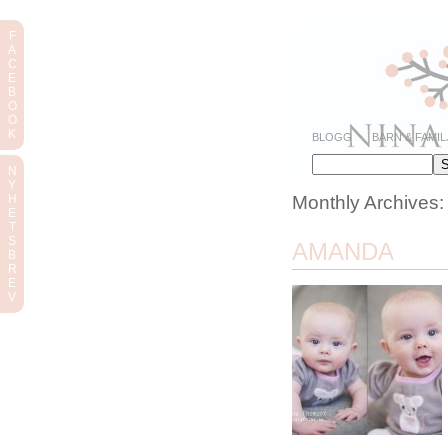
F
A
C
E
B
O
O
K
BLOGG
BARN & FAMIL
N
Y
Monthly Archives
H
E
T
S
AMANDA
B
R
E
V