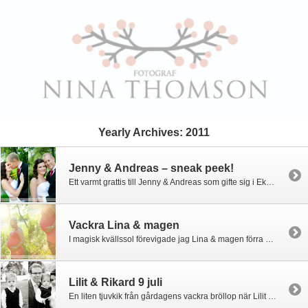
Yearly Archives:
2011
Jenny & Andreas – sneak peek!
Ett varmt grattis till Jenny & Andreas som gifte sig i Ekerö kyrka igår. En dag fylld av så mycket kärlek och värme, tack för att jag fick följa er under dagen!
Vackra Lina & magen
I magisk kvällssol förevigade jag Lina & magen förra veckan. Visst är ljuset fantastiskt och visst är Lina otroligt fin med sin mage?!
Lilit & Rikard 9 juli
En liten tjuvkik från gårdagens vackra bröllop när Lilit och Rikard gifte sig i Lidingö kyrka och sonen David döptes. Ett varmt grattis till er!