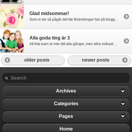
Glad midsommar!
Som ni ser så pågår det lite förändringar här på bloggen, allt är inte klart ännu. Gamla inlägg ska importeras in, gallerierna ska fyllas på, prislistorna ska på plats osv. Men, först tänker jag fira midsommar med familjen och önskar er ALLA en härlig midsommarhelg! Missa in att gilla min Facebook-sida, där kommer det senaste […]
Alla goda ting är 3
Att fota barn är inte lätt alla gånger, men allra svårast är det att fota sina egna. Dessutom blir det inte alltid av, man plåtar massor av barn när man jobbar och sen- ja det blir inte av! Men vi, eller jag blir det ju , har som tradition att plåta barnen efter skolavslutningen varje år, […]
older posts
newer posts
Archives
Categories
Pages
Home