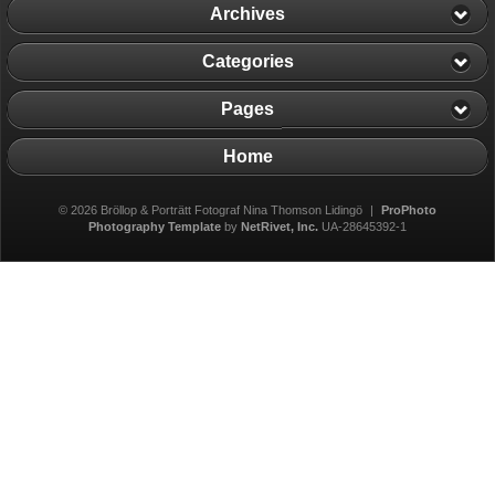
Archives
Categories
Pages
Home
© 2026 Bröllop & Porträtt Fotograf Nina Thomson Lidingö
|
ProPhoto
Photography Template
by
NetRivet, Inc.
UA-28645392-1