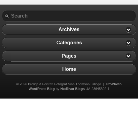
Archives
Categories
Pages
Home
© 2026 Bröllop & Porträtt Fotograf Nina Thomson Lidingö
|
ProPhoto
WordPress Blog
by
NetRivet Blogs
UA-28645392-1