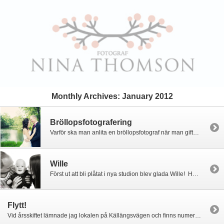
Monthly Archives:
January 2012
Bröllopsfotografering
Varför ska man anlita en bröllopsfotograf när man gifter sig? Många av gästerna brukar ju ha med sig fina kameror och fota med under dagen. Och dyrt är det också. Eller? Nedan länkar jag till 2 väldigt tänkvärda bloggposter. Läs dem gärna! * Tips när man letar bröllopsfotograf * En bröllopsinvestering
Wille
Först ut att bli plåtat i nya studion blev glada Wille! Här kommer en lite tjuvkik på bilderna 🙂
Flytt!
Vid årsskiftet lämnade jag lokalen på Källängsvägen och finns numera på Torsvikssvängen 5. Nu delar jag lokal med ytterligare 3 företag: Busfia, Snoffsdesign och By AnnaBoye vilket är jättekul! Det har varit mycket jobb men nu har jag äntligen fått upp såpass att jag kan plåta i nya studion. Hör av er för att boka […]