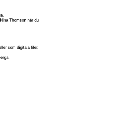
ga.
af Nina Thomson när du
ller som digitala filer.
berga.