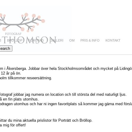
J
BRÖLLOP
FÖRETAG
GALLERI
OM
PRIS & INFO
KONTAKT
lm i Åkersberga. Jobbar över hela Stockholmsområdet och mycket på Liding
 12 år på ön.
olm tillkommer reseersättning.
tograf jobbar jag numera on location och till största del med naturligt ljus.
 en fin plats utomhus.
uppdragen utomhus och har ni ingen favoritplats så kommer jag gärna med försl
tar du mina aktuella prislistor för Porträtt och Bröllop.
 mig för offert!