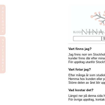
F
A
C
E
B
O
O
K
BLOGG
BARN & FAMIL
N
Y
H
Vart finns jag?
E
T
Jag finns norr om Stockho
S
kunder finns där efter mina
B
För uppdrag utanför Stockh
R
E
Vart fotar jag?
V
Efter många år som studiofo
Hemma hos kunden eller på
Större delen av året blir 
Vad kostar det?
Längst ner på denna sida hit
För övriga uppdrag, kontaka