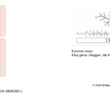
F
A
C
E
B
O
O
K
BLOGG
BARN & FAMIL
N
Y
H
Kommer strax!
E
Kika gärna i bloggen, där f
T
S
B
R
E
V
© 2026 Bröllop
UA-28645392-1