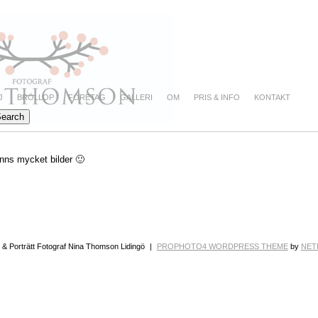
J
BRÖLLOP
FÖRETAG
GALLERI
OM
PRIS & INFO
KONTAKT
inns mycket bilder 🙂
 & Porträtt Fotograf Nina Thomson Lidingö
|
PROPHOTO4 WORDPRESS THEME
by
NET