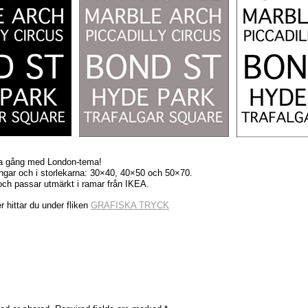
a gång med London-tema!
ningar och i storlekarna: 30×40, 40×50 och 50×70.
och passar utmärkt i ramar från IKEA.
r hittar du under fliken
GRAFISKA TRYCK