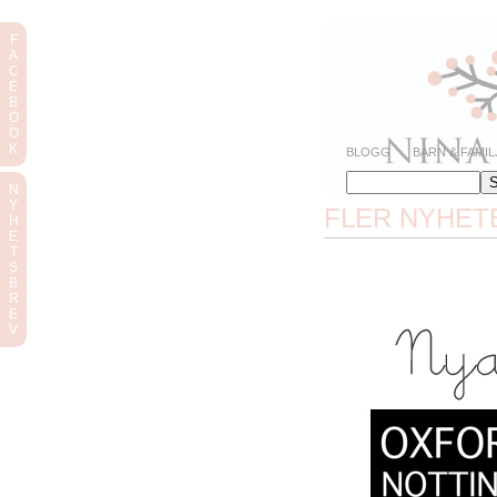
F
A
C
E
B
O
O
K
BLOGG
BARN & FAMIL
N
Y
FLER NYHET
H
E
T
S
B
R
E
V