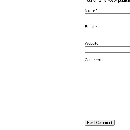
Your email is
never
publish
Name
*
Email
*
Website
Comment