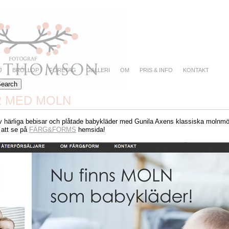
J
BRÖLLOP
FÖRETAG
GALLERI
OM
PRIS & INFO
KONTAKT
 MED MOLN
av härliga bebisar och plåtade babykläder med Gunila Axens klassiska molnmö
 att se på
FÄRG&FORMS
hemsida!