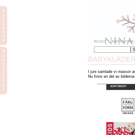
F
A
C
E
B
O
O
K
BLOGG
BARN & FAMIL
N
Y
BABYKLÄDER
H
E
T
I juni samlade vi massor 
S
Nu finns en del av bilderna
B
R
E
V