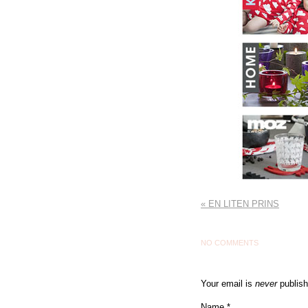
«
EN LITEN PRINS
NO COMMENTS
Your email is
never
publish
Name
*